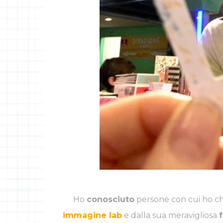
Ho
conosciuto
persone con cui ho ch
immagine lab
e dalla sua meravigliosa