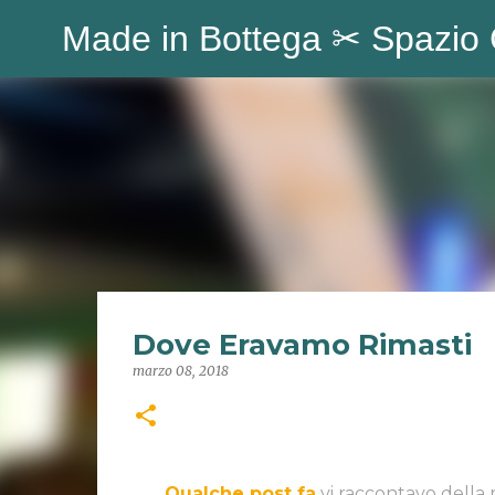
Made in Bottega ✂︎ Spazio 
Dove Eravamo Rimasti
marzo 08, 2018
Qualche post fa
vi raccontavo della