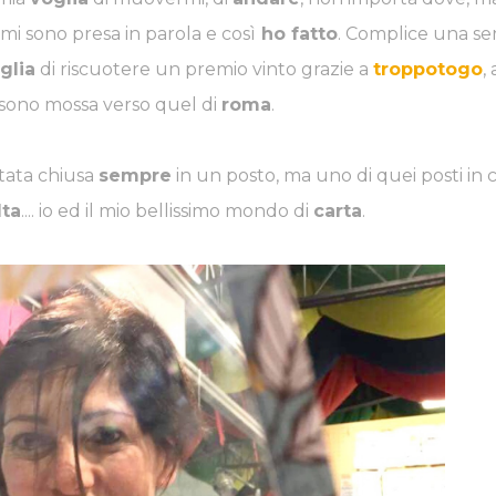
o mi sono presa in parola e così
ho fatto
. Complice una ser
glia
di riscuotere un premio vinto grazie a
troppotogo
, 
 sono mossa verso quel di
roma
.
ACEBOOK
PINTEREST
YOUTUBE
stata chiusa
sempre
in un posto, ma uno di quei posti in 
lta
.... io ed il mio bellissimo mondo di
carta
.