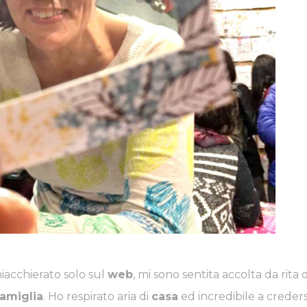
iacchierato solo sul
web
, mi sono sentita accolta da rita d
famiglia
. Ho respirato aria di
casa
ed incredibile a creders