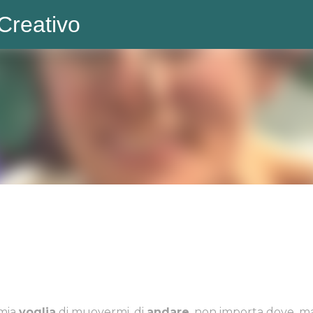
Creativo
Passa ai contenuti principali
 mia
voglia
di muovermi, di
andare
, non importa dove, m