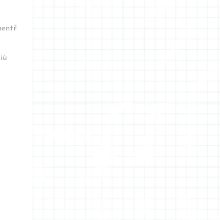
enti!
iù