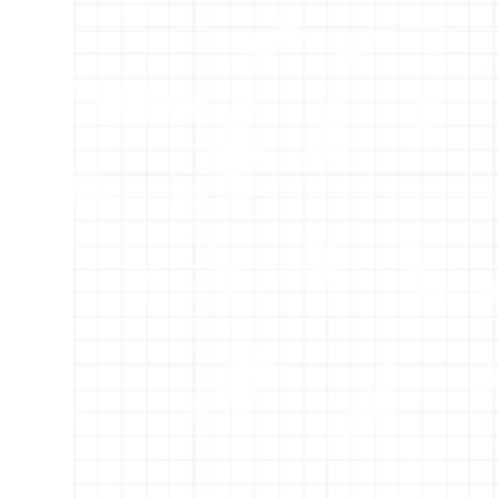
utilizzò nel suo discorso a reti unificate. Io
che in calce alla mia mail ho la firma di
Creative Blogger , come una sorta di
Blogger Pride , non mi arrenderò mai a
questa idea. Credit: la Creative Room I
socials sono e devono rimanere un naturale
proseguimento dei blog , non sono dei loro
sostituti. Continuo ancora ad iscrivermi tra i
follower quando trovo uno spazio di mio
gradimento, sottoscrivo le newsletter per
quei blog che non posso seguire attraverso i
feed di blogger, commento manife...