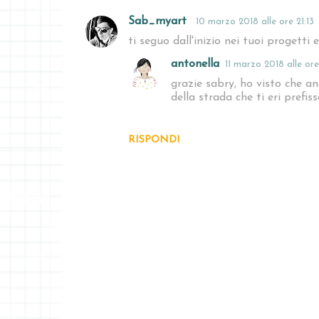
Sab_myart
10 marzo 2018 alle ore 21:13
C
ti seguo dall'inizio nei tuoi progetti 
o
antonella
11 marzo 2018 alle ore 
m
grazie sabry, ho visto che an
m
della strada che ti eri pref
e
n
RISPONDI
t
i