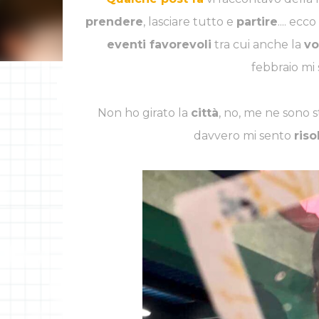
prendere
, lasciare tutto e
partire
.... ecc
eventi favorevoli
tra cui anche la
vo
febbraio mi
INSTAGRAM
F
Non ho girato la
città
, no, me ne sono 
davvero mi sento
riso