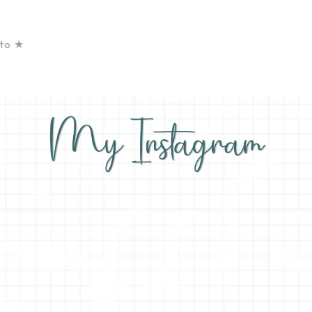
nto ★