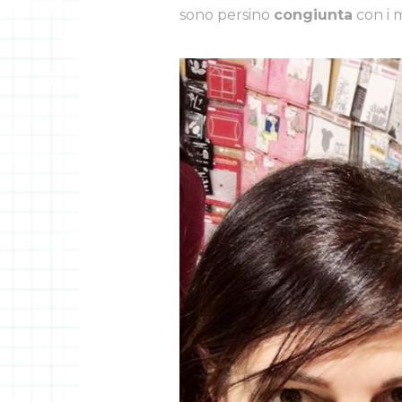
sono persino
congiunta
con i 