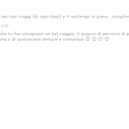
e nei tuoi viaggi (di ogni tipo!) e ti sostengo in pieno... complim
11:33
che tu hai intrapreso un bel viaggio, ti auguro di percorre di p
issata e di spatasciare sempre e comunque 😊 😊 😊 😊