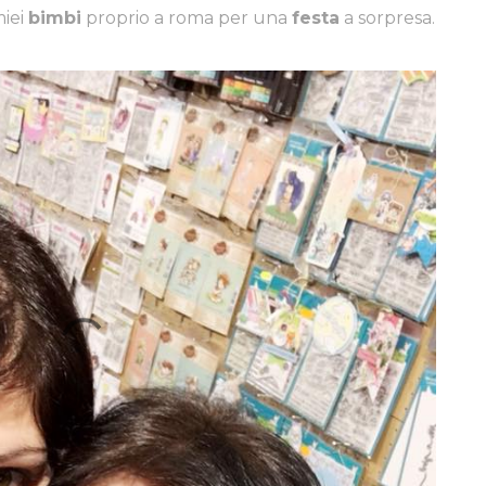
miei
bimbi
proprio a roma per una
festa
a sorpresa.