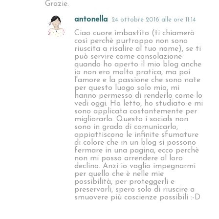
Grazie.
antonella
24 ottobre 2016 alle ore 11:14
Ciao cuore imbastito (ti chiamerò
così perchè purtroppo non sono
riuscita a risalire al tuo nome), se ti
può servire come consolazione
quando ho aperto il mio blog anche
io non ero molto pratica, ma poi
l'amore e la passione che sono nate
per questo luogo solo mio, mi
hanno permesso di renderlo come lo
vedi oggi. Ho letto, ho studiato e mi
sono applicata costantemente per
migliorarlo. Questo i socials non
sono in grado di comunicarlo,
appiattiscono le infinite sfumature
di colore che in un blog si possono
fermare in una pagina, ecco perchè
non mi posso arrendere al loro
declino. Anzi io voglio impegnarmi
per quello che è nelle mie
possibilità, per proteggerli e
preservarli, spero solo di riuscire a
smuovere più coscienze possibili :-D