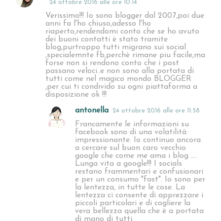
24 ottobre 2016 alle ore 10:14
Verissimo!!! Io sono blogger dal 2007,poi due
anni fa l'ho chiuso,adesso l'ho
riaperto,rendendomi conto che se ho avuto
dei buoni contatti è stato tramite
blog,purtroppo tutti migrano sui social
,specialemnte fb,perchè rimane piu facile,ma
forse non si rendono conto che i post
passano veloci..e non sono alla portata di
tutti come nel magico mondo BLOGGER
,per cui ti condivido su ogni piattaforma a
disposizione ok !!!
antonella
24 ottobre 2016 alle ore 11:58
Francamente le informazioni su
facebook sono di una volatilità
impressionante. Io continuo ancora
a cercare sul buon caro vecchio
google che come me ama i blog ....
Lunga vita a google!!! I socials
restano frammentari e confusionari
e per un consumo "fast". Io sono per
la lentezza, in tutte le cose. La
lentezza ci consente di apprezzare i
piccoli particolari e di cogliere la
vera bellezza quella che è a portata
di mano di tutti.