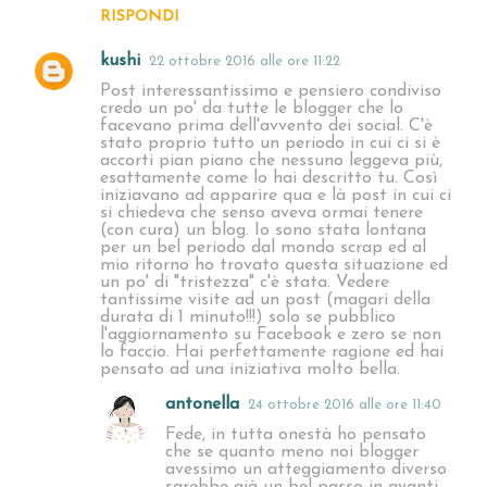
RISPONDI
kushi
22 ottobre 2016 alle ore 11:22
Post interessantissimo e pensiero condiviso
credo un po' da tutte le blogger che lo
facevano prima dell'avvento dei social. C'è
stato proprio tutto un periodo in cui ci si è
accorti pian piano che nessuno leggeva più,
esattamente come lo hai descritto tu. Così
iniziavano ad apparire qua e là post in cui ci
si chiedeva che senso aveva ormai tenere
(con cura) un blog. Io sono stata lontana
per un bel periodo dal mondo scrap ed al
mio ritorno ho trovato questa situazione ed
un po' di "tristezza" c'è stata. Vedere
tantissime visite ad un post (magari della
durata di 1 minuto!!!) solo se pubblico
l'aggiornamento su Facebook e zero se non
lo faccio. Hai perfettamente ragione ed hai
pensato ad una iniziativa molto bella.
antonella
24 ottobre 2016 alle ore 11:40
Fede, in tutta onestà ho pensato
che se quanto meno noi blogger
avessimo un atteggiamento diverso
sarebbe già un bel passo in avanti.