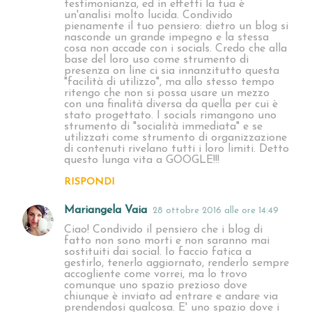
testimonianza, ed in effetti la tua è
un'analisi molto lucida. Condivido
pienamente il tuo pensiero: dietro un blog si
nasconde un grande impegno e la stessa
cosa non accade con i socials. Credo che alla
base del loro uso come strumento di
presenza on line ci sia innanzitutto questa
"facilità di utilizzo", ma allo stesso tempo
ritengo che non si possa usare un mezzo
con una finalità diversa da quella per cui è
stato progettato. I socials rimangono uno
strumento di "socialità immediata" e se
utilizzati come strumento di organizzazione
di contenuti rivelano tutti i loro limiti. Detto
questo lunga vita a GOOGLE!!!
RISPONDI
Mariangela Vaia
28 ottobre 2016 alle ore 14:49
Ciao! Condivido il pensiero che i blog di
fatto non sono morti e non saranno mai
sostituiti dai social. Io faccio fatica a
gestirlo, tenerlo aggiornato, renderlo sempre
accogliente come vorrei, ma lo trovo
comunque uno spazio prezioso dove
chiunque è inviato ad entrare e andare via
prendendosi qualcosa. E' uno spazio dove i