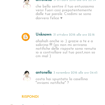
31 ottobre 2016 alle ore 20:59
che bello sentire il tuo entusiasmo
venir fuori così prepotentemente
dalle tue parole. Credimi se sono
davvero felice ♥
Unknown
31 ottobre 2016 alle ore 22:16
ahahah anche io :) grazie a te e a
sabrina !!!! (ps non mi arrivano
notifiche delle risposte sono venuta
io a controllare sul tuo post,non so
cm maI )
antonella
3 novembre 2016 alle ore 04:45
costa hai spuntato la casellina
"inviami notifiche" ?
RISPONDI