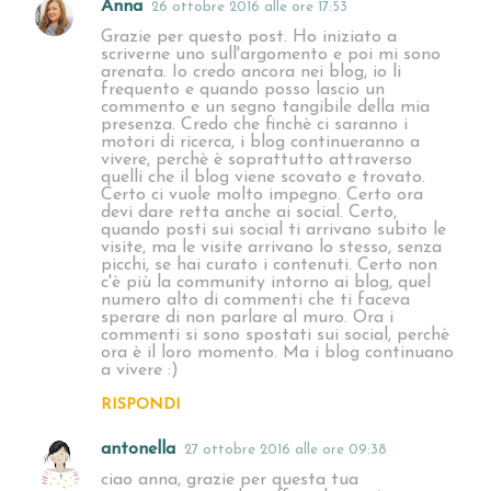
Anna
26 ottobre 2016 alle ore 17:53
Grazie per questo post. Ho iniziato a
scriverne uno sull'argomento e poi mi sono
arenata. Io credo ancora nei blog, io li
frequento e quando posso lascio un
commento e un segno tangibile della mia
presenza. Credo che finchè ci saranno i
motori di ricerca, i blog continueranno a
vivere, perchè è soprattutto attraverso
quelli che il blog viene scovato e trovato.
Certo ci vuole molto impegno. Certo ora
devi dare retta anche ai social. Certo,
quando posti sui social ti arrivano subito le
visite, ma le visite arrivano lo stesso, senza
picchi, se hai curato i contenuti. Certo non
c'è più la community intorno ai blog, quel
numero alto di commenti che ti faceva
sperare di non parlare al muro. Ora i
commenti si sono spostati sui social, perchè
ora è il loro momento. Ma i blog continuano
a vivere :)
RISPONDI
antonella
27 ottobre 2016 alle ore 09:38
ciao anna, grazie per questa tua