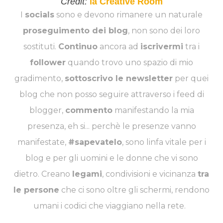
Credit:
la Creative Room
I
socials
sono e devono rimanere un naturale
proseguimento dei blog
, non sono dei loro
sostituti.
Continuo
ancora ad
iscrivermi
tra i
follower
quando trovo uno spazio di mio
gradimento,
sottoscrivo le newsletter
per quei
blog che non posso seguire attraverso i feed di
blogger,
commento
manifestando la mia
presenza, eh si... perchè le presenze vanno
manifestate,
#sapevatelo
, sono linfa vitale per i
blog e per gli uomini e le donne che vi sono
dietro. Creano
legami
, condivisioni e vicinanza
tra
le persone
che ci sono oltre gli schermi, rendono
umani i codici che viaggiano nella rete.