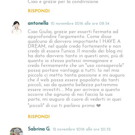
Ciao e grazie per la condivisione.
RISPONDI
antonella
10 novembre 2016 alle ore 08:54
Ciao Giulia, grazie per esserti fermata ad
approfondire l'argomento. Come disse
qualcuno di davvero importante I HAVE A
DREAM, nel quale credo fortemente e non
credo di essere l'unica. Il mondo dei blog mi
ha dato davvero tanto in questi anni, più di
quanto io stessa potessi immaginare e
credo fermamente che un "uso consapevole"
possa portare vantaggi a tutti. Io nel mio
piccolo ci metto tanta passione e mi auguro
che il web possa essere popolato da tanti
piccoli, sai da quanta bellezza potremmo
essere investiti.... Ma per arrivare a questo
occorre che ognuno di noi faccia la sua
parte, mi auguro di cuore di vederti in quei
"piccoli" di cui ti parlavo prima ❤️
RISPONDI
Sabrina G.
12 novembre 2016 alle ore 20:32