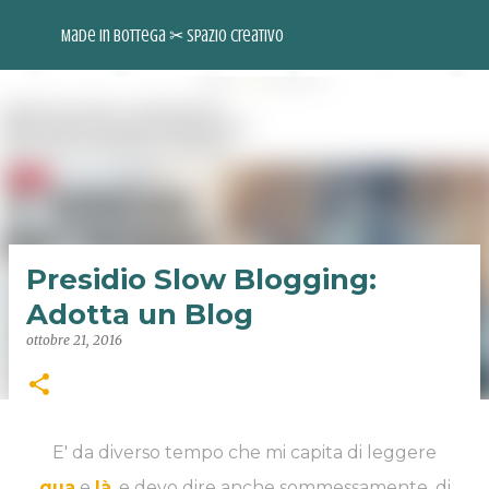
Passa ai contenuti principali
Made in Bottega ✂︎ Spazio Creativo
Presidio Slow Blogging:
Adotta un Blog
ottobre 21, 2016
INSTAGRAM
FACEBOOK
PINTEREST
YOUTUBE
E' da diverso tempo che mi capita di leggere
qua
e
là
, e devo dire anche sommessamente, di