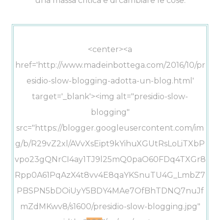
una massa critica e di cambiare le cose.
<center><a
href='http://www.madeinbottega.com/2016/10/pr
esidio-slow-blogging-adotta-un-blog.html'
target='_blank'><img alt="presidio-slow-
blogging"
src="https://blogger.googleusercontent.com/im
g/b/R29vZ2xl/AVvXsEipt9kYihuXGUtRsLoLiTXbP
vpo23gQNrCI4ay1TJ9l25mQ0paO60FDq4TXGr8
Rpp0A61PqAzX4t8vv4E8qaYKSnuTU4G_LmbZ7
PBSPN5bDOiUyY5BDY4MAe7OfBhTDNQ7nuJf
mZdMKwv8/s1600/presidio-slow-blogging.jpg"