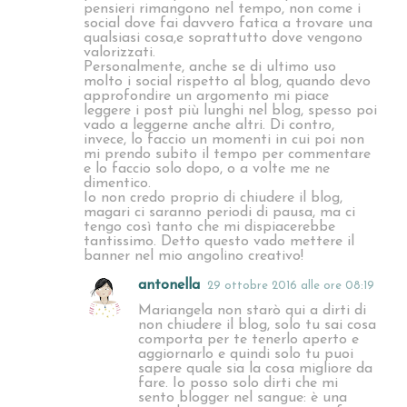
pensieri rimangono nel tempo, non come i
social dove fai davvero fatica a trovare una
qualsiasi cosa,e soprattutto dove vengono
valorizzati.
Personalmente, anche se di ultimo uso
molto i social rispetto al blog, quando devo
approfondire un argomento mi piace
leggere i post più lunghi nel blog, spesso poi
vado a leggerne anche altri. Di contro,
invece, lo faccio un momenti in cui poi non
mi prendo subito il tempo per commentare
e lo faccio solo dopo, o a volte me ne
dimentico.
Io non credo proprio di chiudere il blog,
magari ci saranno periodi di pausa, ma ci
tengo così tanto che mi dispiacerebbe
tantissimo. Detto questo vado mettere il
banner nel mio angolino creativo!
antonella
29 ottobre 2016 alle ore 08:19
Mariangela non starò qui a dirti di
non chiudere il blog, solo tu sai cosa
comporta per te tenerlo aperto e
aggiornarlo e quindi solo tu puoi
sapere quale sia la cosa migliore da
fare. Io posso solo dirti che mi
sento blogger nel sangue: è una