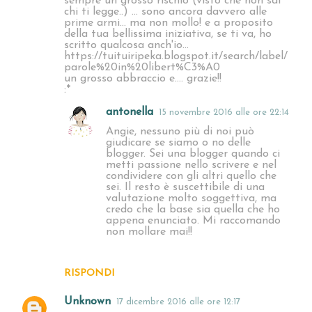
sempre un grosso rischio (visto che non sai
chi ti legge..) ... sono ancora davvero alle
prime armi... ma non mollo! e a proposito
della tua bellissima iniziativa, se ti va, ho
scritto qualcosa anch'io...
https://tuituiripeka.blogspot.it/search/label/
parole%20in%20libert%C3%A0
un grosso abbraccio e.... grazie!!
:*
antonella
15 novembre 2016 alle ore 22:14
Angie, nessuno più di noi può
giudicare se siamo o no delle
blogger. Sei una blogger quando ci
metti passione nello scrivere e nel
condividere con gli altri quello che
sei. Il resto è suscettibile di una
valutazione molto soggettiva, ma
credo che la base sia quella che ho
appena enunciato. Mi raccomando
non mollare mai!!
RISPONDI
Unknown
17 dicembre 2016 alle ore 12:17