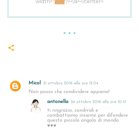
width="
200
"/></a></center>
★ ★ ★
Micol
21 ottobre 2016 alle ore 12:04
C
Non posso che condividere appieno!
o
antonella
24 ottobre 2016 alle ore 10:51
m
ti ringrazio, condividi e
m
combattiamo insieme per difendere
questo piccolo angolo di mondo
e
♥♥♥
n