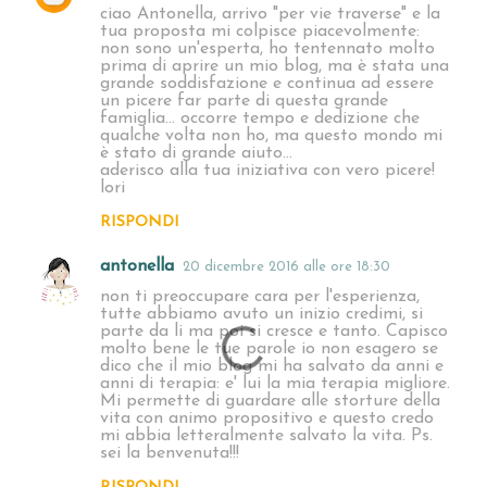
ciao Antonella, arrivo "per vie traverse" e la
tua proposta mi colpisce piacevolmente:
non sono un'esperta, ho tentennato molto
prima di aprire un mio blog, ma è stata una
grande soddisfazione e continua ad essere
un picere far parte di questa grande
famiglia... occorre tempo e dedizione che
qualche volta non ho, ma questo mondo mi
è stato di grande aiuto...
aderisco alla tua iniziativa con vero picere!
lori
RISPONDI
antonella
20 dicembre 2016 alle ore 18:30
non ti preoccupare cara per l'esperienza,
tutte abbiamo avuto un inizio credimi, si
parte da li ma poi si cresce e tanto. Capisco
molto bene le tue parole io non esagero se
dico che il mio blog mi ha salvato da anni e
anni di terapia: e' lui la mia terapia migliore.
Mi permette di guardare alle storture della
vita con animo propositivo e questo credo
mi abbia letteralmente salvato la vita. Ps.
sei la benvenuta!!!