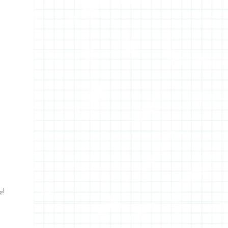
utilizzò nel suo discorso a reti unificate. Io
che in calce alla mia mail ho la firma di
Creative Blogger , come una sorta di
Blogger Pride , non mi arrenderò mai a
questa idea. Credit: la Creative Room I
socials sono e devono rimanere un naturale
proseguimento dei blog , non sono dei loro
sostituti. Continuo ancora ad iscrivermi tra i
follower quando trovo uno spazio di mio
gradimento, sottoscrivo le newsletter per
quei blog che non posso seguire attraverso i
feed di blogger, commento manife...
e!