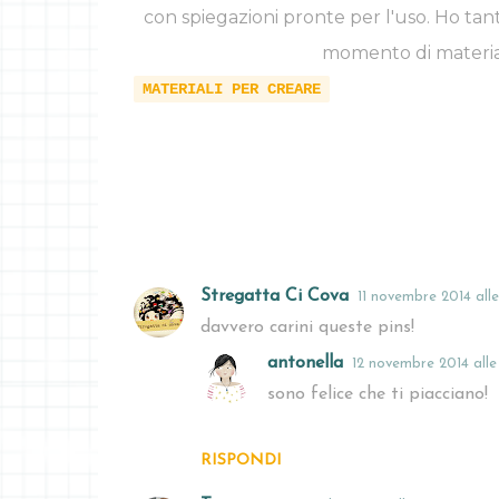
con spiegazioni pronte per l'uso. Ho tanti
momento di materia
MATERIALI PER CREARE
Stregatta Ci Cova
11 novembre 2014 alle
C
davvero carini queste pins!
o
antonella
12 novembre 2014 alle
m
sono felice che ti piacciano!
m
e
RISPONDI
n
t