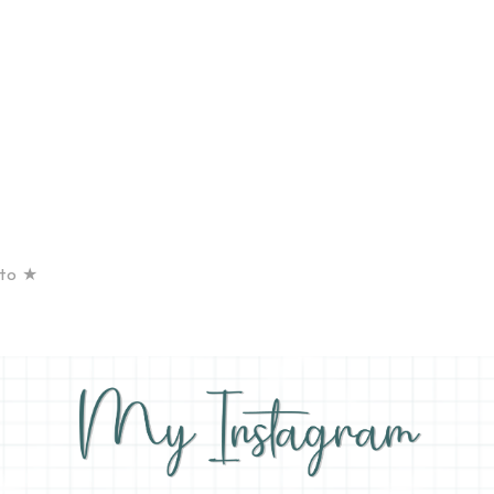
nto ★