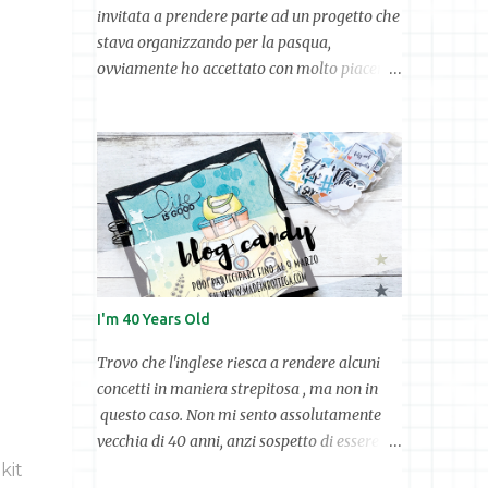
invitata a prendere parte ad un progetto che
stava organizzando per la pasqua,
ovviamente ho accettato con molto piacere.
Se mi seguite, sapete bene quanto ami
questo tipo di iniziative. Fare comunity è uno
dei privilegi che abbiamo noi blogger e per
quel che mi riguarda questo confronto con
altre creative mi stimola molto. Per questa
occasione, complice il regalo che Babbo
Natale mi ha fatto trovare sotto l'albero e
vista la necessità di fare esercizio, ho
pensato di disegnare un scatola-coniglio
I'm 40 Years Old
porta ovetti che avevo intravisto su facebook
tantissimo tempo fa. ✂ OCCORRENTE:
Trovo che l'inglese riesca a rendere alcuni
schema (che potete scaricare qui ),
concetti in maniera strepitosa , ma non in
cartoncino bianco A/4, stampante, forbici,
questo caso. Non mi sento assolutamente
colla a caldo e nastrino. ✂ Considerata la
vecchia di 40 anni, anzi sospetto di essere
facilità di realizzazione della scatolina non
una quarantenne con i contro.... credo si sia
kit
credo servano parole, le immagini parlano