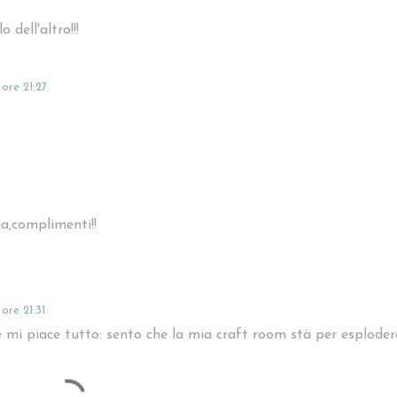
 dell'altro!!!
ore 21:27
a,complimenti!!
ore 21:31
 mi piace tutto: sento che la mia craft room stà per esploder