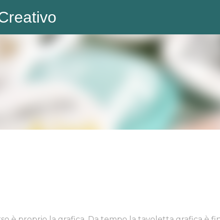
Creativo
Passa ai contenuti principali
so è proprio la grafica. Da tempo la tavoletta grafica è fin