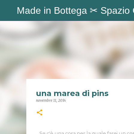
Made in Bottega ✂︎ Spazio 
una marea di pins
novembre 11, 2014
Se c'è una cosa per la quale farei un cor