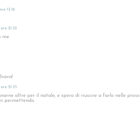
ore 13:16
ore 21:32
a me
Brava!
ore 21:35
narne altre per il natale, e spero di riuscire a farlo nelle pros
ni permettendo.