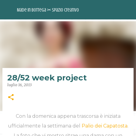
Passa ai contenuti principali
Made in Bottega ✂︎ Spazio Creativo
28/52 week project
luglio 16, 2013
Con la domenica appena trascorsa è iniziata
INSTAGRAM
FACEBOOK
PINTEREST
YOUTUBE
ufficialmente la settimana del
Palio dei Capatosta
.
La foto che vi mostro ritrae una dama con un