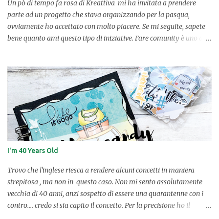
Un pò di tempo fa rosa di Kreattiva mi ha invitata a prendere
parte ad un progetto che stava organizzando per la pasqua,
ovviamente ho accettato con molto piacere. Se mi seguite, sapete
bene quanto ami questo tipo di iniziative. Fare comunity è uno dei
privilegi che abbiamo noi blogger e per quel che mi riguarda
questo confronto con altre creative mi stimola molto. Per questa
occasione, complice il regalo che Babbo Natale mi ha fatto trovare
sotto l'albero e vista la necessità di fare esercizio, ho pensato di
disegnare un scatola-coniglio porta ovetti che avevo intravisto su
facebook tantissimo tempo fa. ✂ OCCORRENTE: schema (che
potete scaricare qui ), cartoncino bianco A/4, stampante, forbici,
colla a caldo e nastrino. ✂ Considerata la facilità di realizzazione
della scatolina non credo servano parole, le immagini parlano da
I'm 40 Years Old
sole. Una volta stampato lo schema su un cartoncino bianco, non
dovrete far altro che ritagliare ed incollare. Questa scatoli...
Trovo che l'inglese riesca a rendere alcuni concetti in maniera
strepitosa , ma non in questo caso. Non mi sento assolutamente
vecchia di 40 anni, anzi sospetto di essere una quarantenne con i
contro.... credo si sia capito il concetto. Per la precisione ho il
sentore di aver percorso un tratto di strada , e mi asterrò