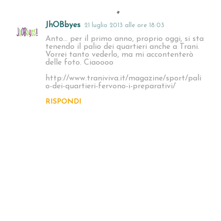
JhOBbyes
21 luglio 2013 alle ore 18:03
C
Anto... per il primo anno, proprio oggi, si sta
o
tenendo il palio dei quartieri anche a Trani.
Vorrei tanto vederlo, ma mi accontenterò
m
delle foto. Ciaoooo
m
http://www.traniviva.it/magazine/sport/pali
e
o-dei-quartieri-fervono-i-preparativi/
n
RISPONDI
t
i