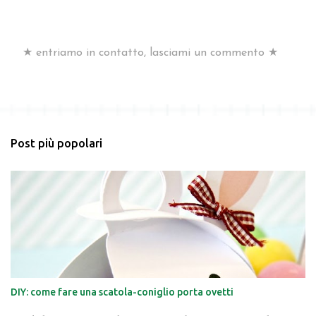
★ entriamo in contatto, lasciami un commento ★
P
o
s
t
a
u
n
c
Post più popolari
o
m
m
e
n
t
o
DIY: come fare una scatola-coniglio porta ovetti