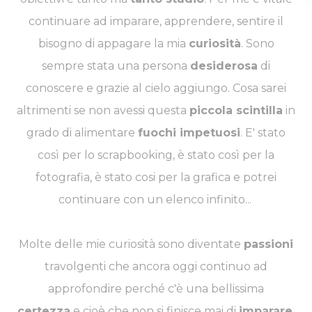
continuare ad imparare, apprendere, sentire il
bisogno di appagare la mia
curiosità
. Sono
sempre stata una persona
desiderosa
di
conoscere e grazie al cielo aggiungo. Cosa sarei
altrimenti se non avessi questa
piccola scintilla
in
grado di alimentare
fuochi impetuosi
. E' stato
così per lo scrapbooking, è stato così per la
fotografia, è stato cosi per la grafica e potrei
continuare con un elenco infinito...
Molte delle mie curiosità sono diventate
passioni
travolgenti che ancora oggi continuo ad
approfondire perché c'è una bellissima
certezza
e cioè che non si finisce mai di
imparare
,