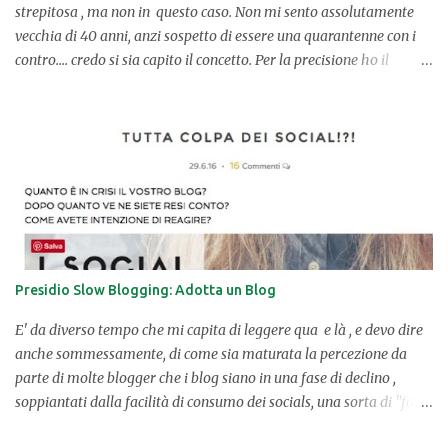
strepitosa , ma non in questo caso. Non mi sento assolutamente
vecchia di 40 anni, anzi sospetto di essere una quarantenne con i
contro.... credo si sia capito il concetto. Per la precisione ho il
sentore di aver percorso un tratto di strada , e mi asterrò
vivamente dal definirne la qualità. Mi limiterò a guardarmi
indietro e a vedere i chilometri macinati . Mi soffermerò invece
sulle tante cose che mi hanno toccata , colpita ed emozionata
lungo questo viaggio. Penserò alle persone incontrate che hanno
arricchito la mia vita e che con un abbraccio ed un sorriso mi
hanno fatta entrare nel loro mondo. Sorriderò col cuore pensando
ai ricordi più dolci che custodisco dentro di me e comunque sia
ringrazierò per essere come sono, perché questo da un senso a
Presidio Slow Blogging: Adotta un Blog
questi 40 anni volati via. Qui sul blog ho festeggiato quasi sempre
il mio compleanno, e quest'anno volevo riprendere la tradizione in
E' da diverso tempo che mi capita di leggere qua e là , e devo dire
grand...
anche sommessamente, di come sia maturata la percezione da
parte di molte blogger che i blog siano in una fase di declino ,
soppiantati dalla facilità di consumo dei socials, una sorta di "fast
food" in tema di presenza on line. Beh sapete che vi dico.... IO NON