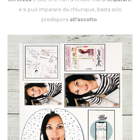
e si può imparare da chiunque, basta solo
predisporsi
all'ascolto
.