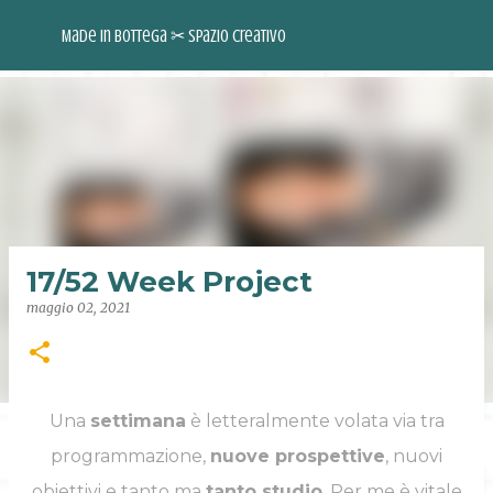
Passa ai contenuti principali
Made in Bottega ✂︎ Spazio Creativo
17/52 Week Project
maggio 02, 2021
Una
settimana
è letteralmente volata via tra
INSTAGRAM
FACEBOOK
PINTEREST
YOUTUBE
programmazione,
nuove prospettive
, nuovi
obiettivi e tanto ma
tanto studio
. Per me è vitale