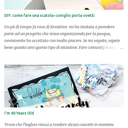
DIY: come fare una scatola-coniglio porta ovetti
Un pò di tempo fa rosa di Kreattiva mi ha invitata a prendere
parte ad un progetto che stava organizzando per la pasqua,
ovviamente ho accettato con molto piacere. Se mi seguite, sapete
bene quanto ami questo tipo di iniziative. Fare comunity è uno dei
privilegi che abbiamo noi blogger e per quel che mi riguarda
questo confronto con altre creative mi stimola molto. Per questa
occasione, complice il regalo che Babbo Natale mi ha fatto trovare
sotto l'albero e vista la necessità di fare esercizio, ho pensato di
disegnare un scatola-coniglio porta ovetti che avevo intravisto su
facebook tantissimo tempo fa. ✂ OCCORRENTE: schema (che
potete scaricare qui ), cartoncino bianco A/4, stampante, forbici,
colla a caldo e nastrino. ✂ Considerata la facilità di realizzazione
della scatolina non credo servano parole, le immagini parlano da
I'm 40 Years Old
sole. Una volta stampato lo schema su un cartoncino bianco, non
dovrete far altro che ritagliare ed incollare. Questa scatoli...
Trovo che l'inglese riesca a rendere alcuni concetti in maniera