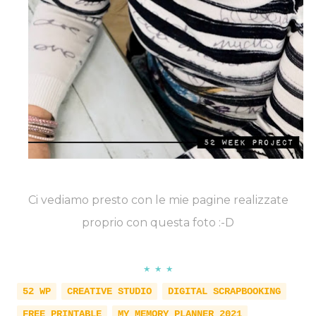
Ci vediamo presto con le mie pagine realizzate
proprio con questa foto :-D
★ ★ ★
52 WP
CREATIVE STUDIO
DIGITAL SCRAPBOOKING
FREE PRINTABLE
MY MEMORY PLANNER 2021