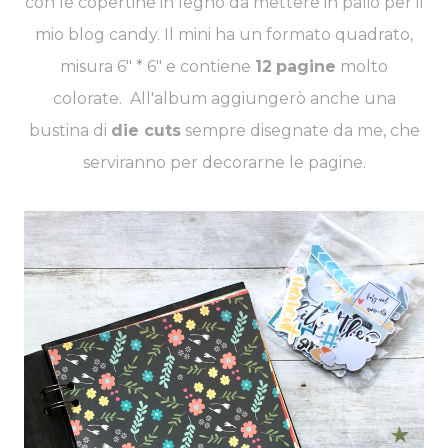
con le copertine in legno da mettere in palio per il
mio blog candy. Il mini ha un formato quadrato,
misura 6" * 6" e contiene
12
pagine
molto
colorate. All'album aggiungerò anche una
bustina di
die cuts
sempre disegnate da me, che
serviranno per decorarne le pagine.