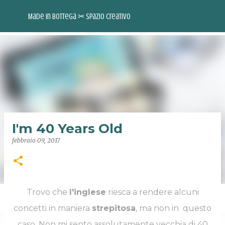
Passa ai contenuti principali
Made in Bottega ✂︎ Spazio Creativo
I'm 40 Years Old
febbraio 09, 2017
Trovo che
l'inglese
riesca a rendere alcuni
INSTAGRAM
FACEBOOK
PINTEREST
YOUTUBE
concetti in maniera
strepitosa
, ma non in questo
caso. Non mi sento assolutamente vecchia di 40