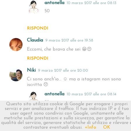
antonella
10 marzo 2017 alle ore 08:13
50
RISPONDI
Claudia
9 marzo 2017 alle ore 19:58
Eccomi, che brava che sei 😁😍
RISPONDI
Niki
9 marzo 2017 alle ore 20:00
Ci sono anch'io... ☺ ma a istagram non sono
iscritta 😞
antonella
10 marzo 2017 alle ore 08:14
52
Questo sito utilizza cookie di Google per erogare i propri
servizi e per analizzare il traffico. Il tuo indirizzo IP e il tuo
user agent sono condivisi con Google, unitamente alle
metriche sulle prestazioni e sulla sicurezza, per garantire la
RISPONDI
qualità del servizio, generare statistiche di utilizzo e rilevare 
contrastare eventuali abusi.
+Info
OK