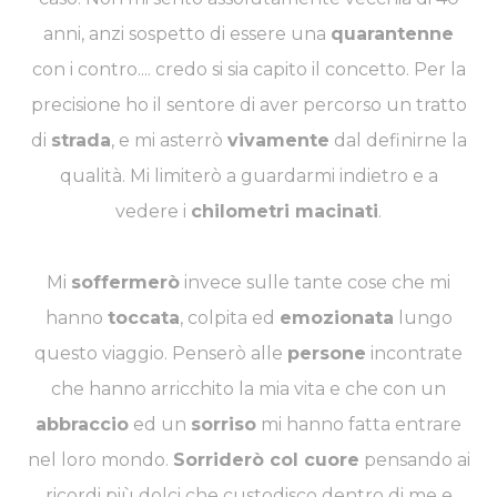
anni, anzi sospetto di essere una
quarantenne
con i contro.... credo si sia capito il concetto. Per la
precisione ho il sentore di aver percorso un tratto
di
strada
, e mi asterrò
vivamente
dal definirne la
qualità. Mi limiterò a guardarmi indietro e a
vedere i
chilometri macinati
.
Mi
soffermerò
invece sulle tante cose che mi
hanno
toccata
, colpita ed
emozionata
lungo
questo viaggio. Penserò alle
persone
incontrate
che hanno arricchito la mia vita e che con un
abbraccio
ed un
sorriso
mi hanno fatta entrare
nel loro mondo.
Sorriderò col cuore
pensando ai
ricordi più dolci che custodisco dentro di me e