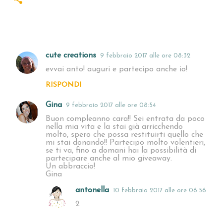
cute creations
9 febbraio 2017 alle ore 08:32
C
evvai anto! auguri e partecipo anche io!
o
RISPONDI
m
m
Gina
9 febbraio 2017 alle ore 08:54
e
Buon compleanno cara!! Sei entrata da poco
nella mia vita e la stai già arricchendo
n
molto, spero che possa restituirti quello che
mi stai donando!! Partecipo molto volentieri,
t
se ti va, fino a domani hai la possibilità di
i
partecipare anche al mio giveaway.
Un abbraccio!
Gina
antonella
10 febbraio 2017 alle ore 06:56
2