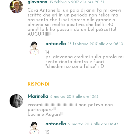
giovanna
13 febbraio 2017 alle ore 20:57
Cara Antonella, un paio di anni fa mi avevi
scritto che eri in un periodo non felice ma
ora sento che ti sei ripresa alla grande o
almeno sei molto positiva, che belli i 40
anni!! Io li ho passati da un bel pezzetto!
AUGURI!!!!!!
antonella
15 febbraio 2017 alle ore 06:10
14
ps. giovanna credimi sulla parola mi
sento rinata dentro e fuori...
"chiedimi se sono felice" :-D
RISPONDI
Marinella
8 marzo 2017 alle ore 10:13
eccomiiiiiiiiiiiiiiiiiiiiiiiiiiiiii non potevo non
partecipare!!!!
baciiii e Auguri!!!!
antonella
9 marzo 2017 alle ore 08:47
15