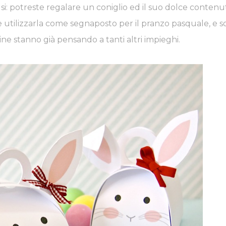
usi: potreste regalare un coniglio ed il suo dolce contenut
te utilizzarla come segnaposto per il pranzo pasquale, e 
line stanno già pensando a tanti altri impieghi.