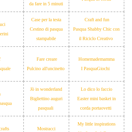
da fare in 5 minuti
Case per la testa
Craft and fun
uci
Cestino di pasqua
Pasqua Shabby Chic con
lerini
stampabile
il Riciclo Creativo
f
Fare creare
Homemademamma
squale
Pulcino all'uncinetto
I PasquaGiochi
Jò in wonderland
Lo dico lo faccio
a
Bigliettino auguri
Easter mini basket in
pasqua
pasquali
corda portaovetti
My little inspirations
rafts
Mostracci