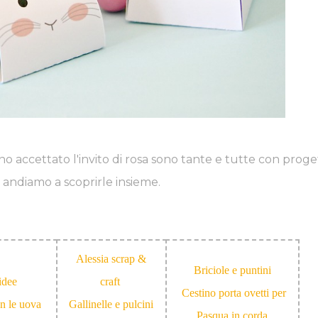
no accettato l'invito di rosa sono tante e tutte con proge
i, andiamo a scoprirle insieme.
Alessia scrap &
Briciole e puntini
idee
craft
Cestino porta ovetti per
n le uova
Gallinelle e pulcini
Pasqua in corda