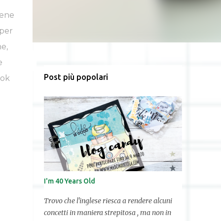
bene
 per
e,
e
Post più popolari
ook
I'm 40 Years Old
Trovo che l'inglese riesca a rendere alcuni
concetti in maniera strepitosa , ma non in