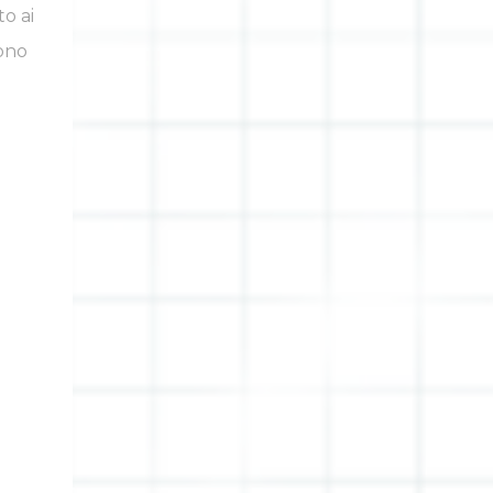
o ai
sono