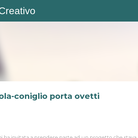
Creativo
Passa ai contenuti principali
la-coniglio porta ovetti
i ha invitata a prendere parte ad un progetto che stava