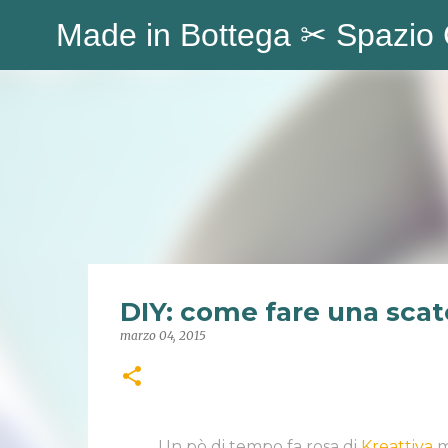
Made in Bottega ✂︎ Spazio 
DIY: come fare una scato
marzo 04, 2015
Un pò di tempo fa rosa di
Kreattiva
m