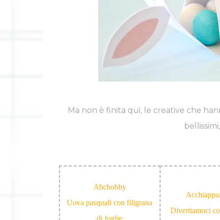
Ma non è finita qui, le creative che han
bellissim
Abchobby
Acchiappa
Uova pasquali con filigrana
Divertiamoci co
di foglie