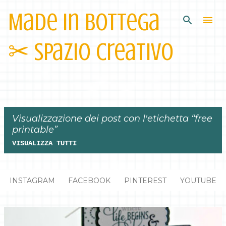
Made in Bottega
Passa ai contenuti principali
✂︎ Spazio Creativo
Visualizzazione dei post con l'etichetta
free
printable
VISUALIZZA TUTTI
P
INSTAGRAM
FACEBOOK
PINTEREST
YOUTUBE
o
s
t