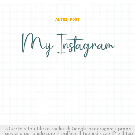
ALTRI POST
Copyright ©
2010-
2026 Made In Bottega ✍︎ Blogging, Grafica,
Questo sito utilizza cookie di Google per erogare i propri
Creatività
|
Privacy Policy
servizi e per analizzare il traffico. Il tuo indirizzo IP e il tuo