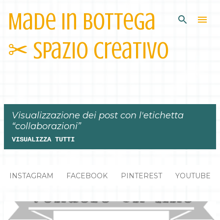
Made in Bottega
Passa ai contenuti principali
✂︎ Spazio Creativo
Visualizzazione dei post con l'etichetta
collaborazioni
VISUALIZZA TUTTI
P
INSTAGRAM
FACEBOOK
PINTEREST
YOUTUBE
o
s
t