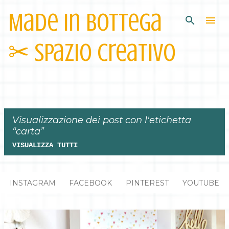
Made in Bottega
Passa ai contenuti principali
✂︎ Spazio Creativo
Visualizzazione dei post con l'etichetta
carta
VISUALIZZA TUTTI
P
INSTAGRAM
FACEBOOK
PINTEREST
YOUTUBE
o
s
t