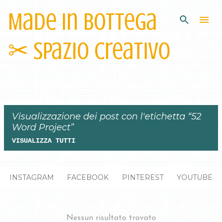
Made in Bottega
Passa ai contenuti principali
✂︎ Spazio Creativo
Visualizzazione dei post con l'etichetta
52
Word Project
VISUALIZZA TUTTI
P
INSTAGRAM
FACEBOOK
PINTEREST
YOUTUBE
o
s
t
Nessun risultato trovato