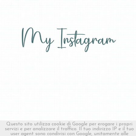
Copyright ©
2010-
2026 Made In Bottega ✍︎ Blogging, Grafica,
Questo sito utilizza cookie di Google per erogare i propri
Creatività
|
Privacy Policy
servizi e per analizzare il traffico. Il tuo indirizzo IP e il tuo
user agent sono condivisi con Google, unitamente alle